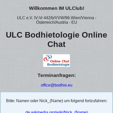
Willkommen IM ULClub!
ULC e.V. IV-Vr 442/b/VVW/96-Wien/Vienna -
Österreich/Austria - EU
ULC Bodhietologie Online
Chat
Terminanfragen:
office@bodhie.eu
Bitte: Namen oder Nick_(Name) um folgend fortzufahren:
de.wikipedia.org/wiki/Nick_(Name)