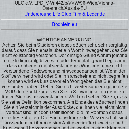
ULC e.V. LPD IV-Vr 442/b/VVW/96-Wien/Vienna-
Österreich/Austria-EU
Underground Life Club Film & Legende
Bodhiein.eu
WICHTIGE ANMERKUNG!
Achten Sie beim Studieren dieses eBuch sehr, sehr sorgfältig
darauf, dass Sie niemals über ein Wort hinweggehen, das Sie
nicht vollständig verstehen. Der einzige Grund warum jemand
ein Studium aufgibt verwirrt oder lernunfähig wird liegt darin
dass er über ein nicht verstandenes Wort oder eine nicht
verstandene Redewendung hinweggegangen ist. Wenn der
Stoff verwirrend wird oder Sie ihn anscheinend nicht begreifen
können wird es kurz davor ein Wort geben das Sie nicht
verstanden haben. Gehen Sie nicht weiter sondern gehen Sie
VOR den Punkt zurück wo Sie in Schwierigkeiten gerieten
finden Sie das missverstandene Wort und sehen Sie zu, dass
Sie seine Definition bekommen. Am Ende des eBuches finden
Sie ein Verzeichnis der Ausdrücke, die Ihnen vielleicht nicht
vertraut sind, mit den Definitionen, die im Rahmen dieses
eBuches zutreffen. Die Fachausdrücke der Wissenschaft sind
ausserdem bei ihrem ersten Auftreten im Text jeweils durch
Kursivschrift hervorgehoben und entweder in einer Klammer,