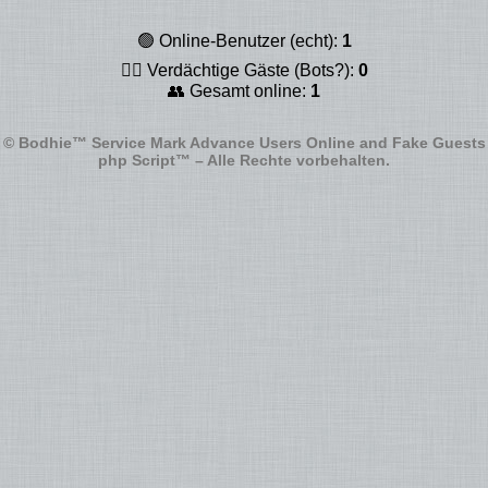
🟢 Online-Benutzer (echt):
1
🕵️‍♂️ Verdächtige Gäste (Bots?):
0
👥 Gesamt online:
1
© Bodhie™ Service Mark Advance Users Online and Fake Guests
php Script™ – Alle Rechte vorbehalten.