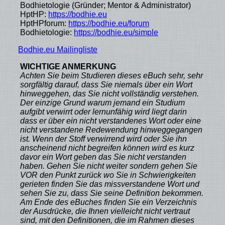
Bodhietologie (Gründer; Mentor & Administrator)
HptHP:
https://bodhie.eu
HptHPforum:
https://bodhie.eu/forum
Bodhietologie:
https://bodhie.eu/simple
Bodhie.eu Mailingliste
WICHTIGE ANMERKUNG
Achten Sie beim Studieren dieses eBuch sehr, sehr
sorgfältig darauf, dass Sie niemals über ein Wort
hinweggehen, das Sie nicht vollständig verstehen.
Der einzige Grund warum jemand ein Studium
aufgibt verwirrt oder lernunfähig wird liegt darin
dass er über ein nicht verstandenes Wort oder eine
nicht verstandene Redewendung hinweggegangen
ist. Wenn der Stoff verwirrend wird oder Sie ihn
anscheinend nicht begreifen können wird es kurz
davor ein Wort geben das Sie nicht verstanden
haben. Gehen Sie nicht weiter sondern gehen Sie
VOR den Punkt zurück wo Sie in Schwierigkeiten
gerieten finden Sie das missverstandene Wort und
sehen Sie zu, dass Sie seine Definition bekommen.
Am Ende des eBuches finden Sie ein Verzeichnis
der Ausdrücke, die Ihnen vielleicht nicht vertraut
sind, mit den Definitionen, die im Rahmen dieses