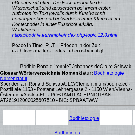
eBuches zutreffen. Die Fachausdrücke der
Wissenschaft sind ausserdem bei ihrem ersten
Auftreten im Text jeweils durch Kursivschrift
hervorgehoben und entweder in einer Klammer, im
Kontext oder in einer Fussnote erklärt.
Wortklären:
https://bodhie.eu/simple/index.php/topic,12.0.html
Peace in Time- P.i.T - "Frieden in der Zeit"
each lives matter - Jedes Leben ist wichtig!
dhie Ronald "ronnie" Johannes deClaire Schwab
Glossar Wörterverzeichnis Nomenklatur:
Bodhietologie
Nomenklatur
Spenden an: Ronald Schwab/ULC/Clementinium/bodhie.eu -
Postfiliale 1153 - Postamt Lehnergasse 2 - 1150 Wien/Vienna-
Österreich/Austria-EU - POSTAMTLAGERND! IBAN:
AT261912000025607510 - BIC: SPBAATWW
Bodhietologie
Bodhiein.eu